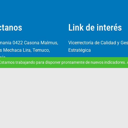
ctanos
Link de interés
emania 0422 Casona Malmus,
Vicerrectoría de Calidad y Ge
 Mechaca Lira, Temuco,
Estratégica
nía
Programa de Gobierno de Da
 Estamos trabajando para disponer prontamente de nuevos indicadores. A
 2553706
Indicadores SIAC
ct.cl
Sistema Institucional de Ase
de la Calidad
Servicio de Información de l
Superior (SIES)
Sistema de Acceso a la Educ
Superior