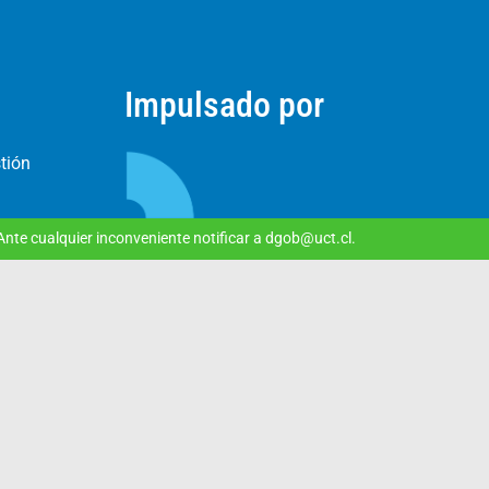
Impulsado por
stión
tos
nte cualquier inconveniente notificar a dgob@uct.cl.
guramiento
a Educación
ación