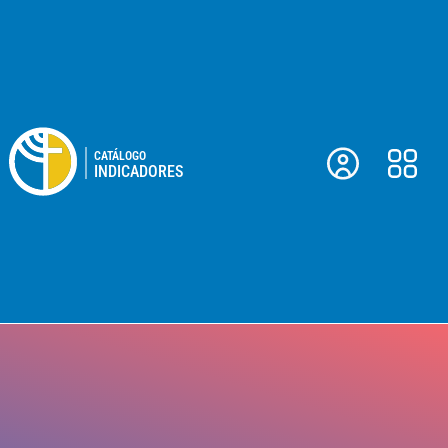
Ir
contenido
al
contenido
CATÁLOGO
INDICADORES