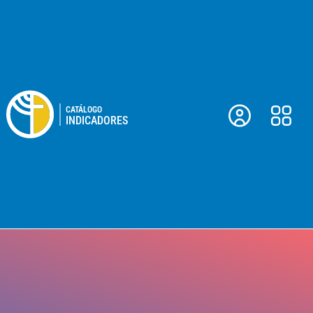
Ir
contenido
al
contenido
CATÁLOGO
INDICADORES