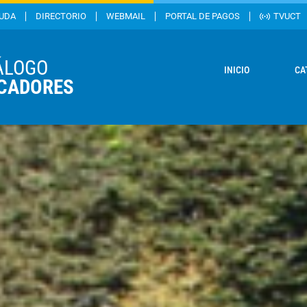
YUDA
DIRECTORIO
WEBMAIL
PORTAL DE PAGOS
TVUCT
ÁLOGO
INICIO
CA
ICADORES